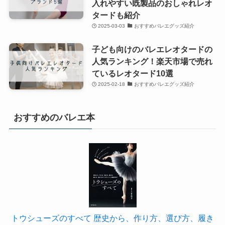
入れやすい既製品のおしゃれレオ
タードも紹介
2025-03-03
おすすめバレエグッズ紹介
子ども向けのバレエレオタードの
人気ランキング！楽天市場で売れ
ているレオタード10選
2025-02-18
おすすめバレエグッズ紹介
おすすめのバレエ本
トウシューズのすべて 歴史から、作り方、選び方、履き