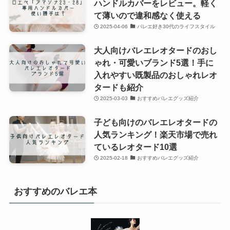
ハンドルカバーをレビュー。軽く
て薄いので違和感なく使える
2025-04-06
バレエ好き30代のライフスタイル
大人向けバレエレオタードのおし
ゃれ・可愛いブランド5選！手に
入れやすい既製品のおしゃれレオ
タードも紹介
2025-03-03
おすすめバレエグッズ紹介
子ども向けのバレエレオタードの
人気ランキング！楽天市場で売れ
ているレオタード10選
2025-02-18
おすすめバレエグッズ紹介
おすすめのバレエ本