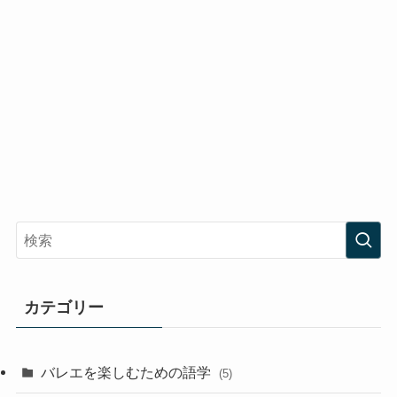
カテゴリー
バレエを楽しむための語学
(5)