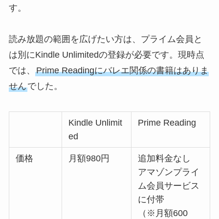
す。
読み放題の範囲を広げたい方は、プライム会員と
は別にKindle Unlimitedの登録が必要です。現時点
では、
Prime Readingにバレエ関係の書籍はありま
せん
でした。
Kindle Unlimit
Prime Reading
ed
価格
月額980円
追加料金なし
アマゾンプライ
ム会員サービス
に付帯
（※月額600