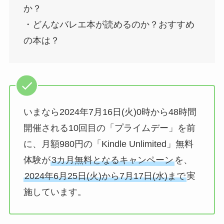
か？
・どんなバレエ本が読めるのか？おすすめ
の本は？
いまなら2024年7月16日(火)0時から48時間
開催される10回目の「プライムデー」を前
に、月額980円の「Kindle Unlimited」無料
体験が
3カ月無料となるキャンペーン
を、
2024年6月25日(火)から7月17日(水)まで
実
施しています。