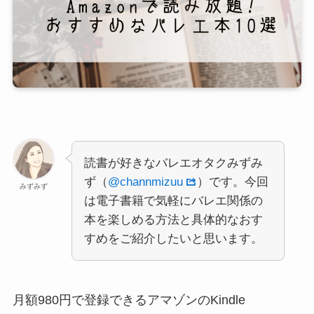
読書が好きなバレエオタクみずみ
ず（
@channmizuu
）です。今回
みずみず
は電子書籍で気軽にバレエ関係の
本を楽しめる方法と具体的なおす
すめをご紹介したいと思います。
月額980円で登録できるアマゾンのKindle