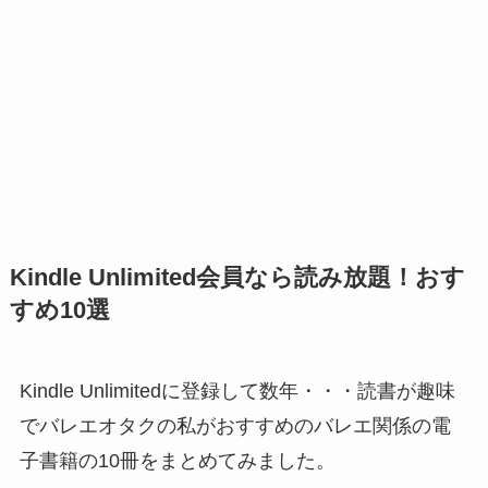
Kindle Unlimited会員なら読み放題！おす
すめ10選
Kindle Unlimitedに登録して数年・・・読書が趣味
でバレエオタクの私がおすすめのバレエ関係の電
子書籍の10冊をまとめてみました。