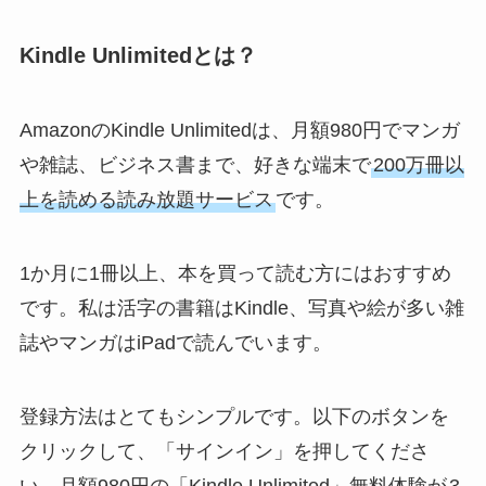
Kindle Unlimitedとは？
AmazonのKindle Unlimitedは、月額980円でマンガ
や雑誌、ビジネス書まで、好きな端末で
200万冊以
上を読める読み放題サービス
です。
1か月に1冊以上、本を買って読む方にはおすすめ
です。私は活字の書籍はKindle、写真や絵が多い雑
誌やマンガはiPadで読んでいます。
登録方法はとてもシンプルです。以下のボタンを
クリックして、「サインイン」を押してくださ
い。月額980円の「Kindle Unlimited」無料体験が
3